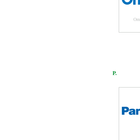
Omr
P.