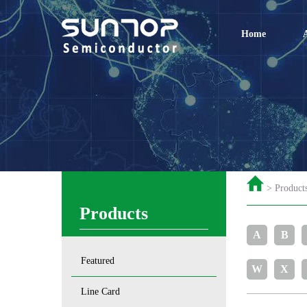
Home
> Products
Products
A
B
Featured
W
X
Line Card