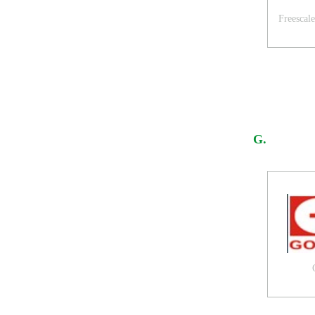
Freescal
G.