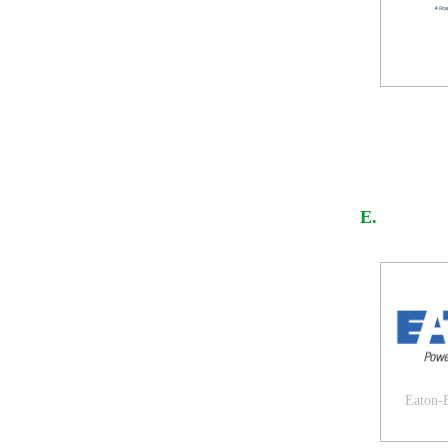
E.
Eaton-B